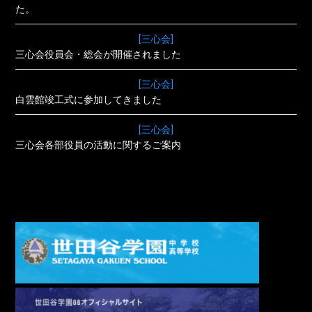
た。
[三心会]
三心会役員会・総会が開催されました
[三心会]
白雲館竣工式に参加してきました
[三心会]
三心会各部役員の活動に関するご案内