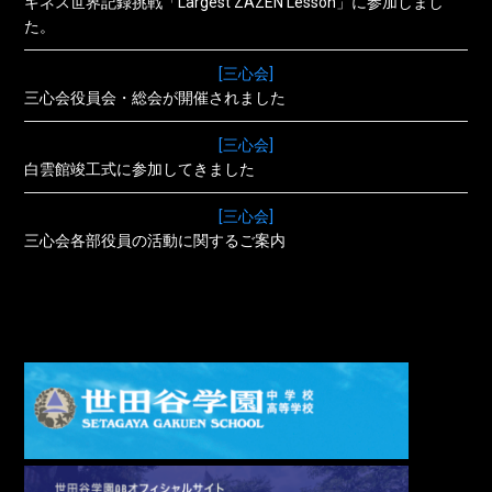
ギネス世界記録挑戦「Largest ZAZEN Lesson」に参加しまし
た。
[三心会]
三心会役員会・総会が開催されました
[三心会]
白雲館竣工式に参加してきました
[三心会]
三心会各部役員の活動に関するご案内