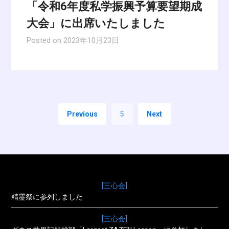
「令和6年度私学振興予算要望期成
大会」に出席いたしました
Posted on
2023年10月23日
Previous
5
Next
[三心会]
精霊祭に参列しました
[三心会]