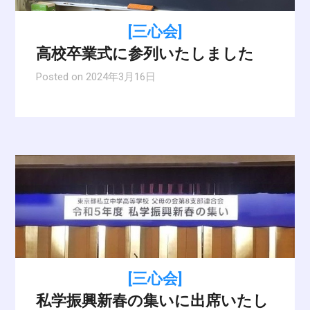
[三心会]
高校卒業式に参列いたしました
Posted on
2024年3月16日
[三心会]
私学振興新春の集いに出席いたし