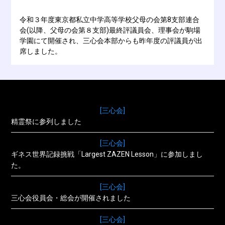
令和３年度東京都私立中学高等学校父母の会第8支部連合
会(以降、父母の会第８支部)最終評議員会、理事会が駒場
学園にて開催され、三心会本部からも昨年度の評議員が出
席しました。
[三心会]
精霊祭に参列しました
[三心会]
ギネス世界記録挑戦「Largest ZAZEN Lesson」に参加しまし
た。
[三心会]
三心会役員会・総会が開催されました
[三心会]