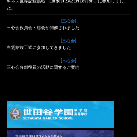
ギネス世界記録挑戦「Largest ZAZEN Lesson」に参加しまし
た。
[三心会]
三心会役員会・総会が開催されました
[三心会]
白雲館竣工式に参加してきました
[三心会]
三心会各部役員の活動に関するご案内