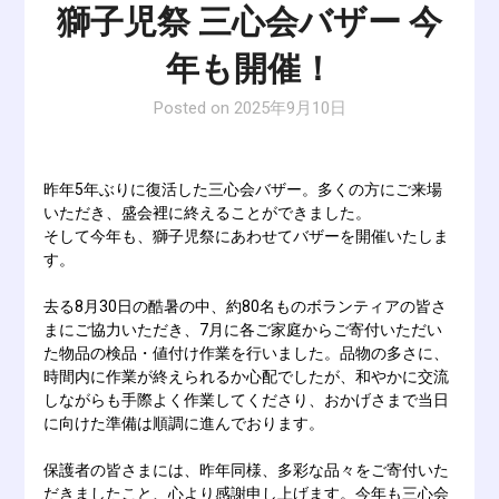
獅子児祭 三心会バザー 今
年も開催！
Posted on
2025年9月10日
昨年5年ぶりに復活した三心会バザー。多くの方にご来場
いただき、盛会裡に終えることができました。
そして今年も、獅子児祭にあわせてバザーを開催いたしま
す。
去る8月30日の酷暑の中、約80名ものボランティアの皆さ
まにご協力いただき、7月に各ご家庭からご寄付いただい
た物品の検品・値付け作業を行いました。品物の多さに、
時間内に作業が終えられるか心配でしたが、和やかに交流
しながらも手際よく作業してくださり、おかげさまで当日
に向けた準備は順調に進んでおります。
保護者の皆さまには、昨年同様、多彩な品々をご寄付いた
だきましたこと、心より感謝申し上げます。今年も三心会