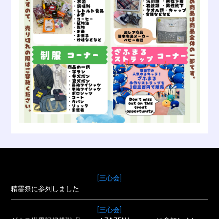
[三心会]
精霊祭に参列しました
[三心会]