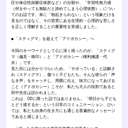
圧や体位性頻脈症候群など）の分類や、「学習性無力感
（何をやっても無駄だと諦めてしまう心理状態）」につい
てのお話です。単に「朝起きられない」という現象だけを
見るのではなく、その背景にある生理的・心理的な苦しさ
を正しく理解することの重要性を実感しました。
■ 「スティグマ」を超えて「アドボカシー」へ
今回のキーワードとして心に深く残ったのが、「スティグ
マ（偏見・烙印）」と「アドボカシー（権利擁護・代
弁）」です。
見た目には分かりづらいため、「サボっている」と誤解さ
れ（スティグマ）、傷つく子どもたち。そんな彼らの「声
なき声」をキャッチし、周囲に伝え、味方になってあげる
こと（アドボカシー）こそが、私たち大人の役割であると
田中先生は説かれました。
これは、ODに限った話ではありません。「明日から子ども
とどう接するか」という日常のコミュニケーション、ひい
ては、私たち自身の生き方にも通じる普遍的なメッセージ
であると感じました。