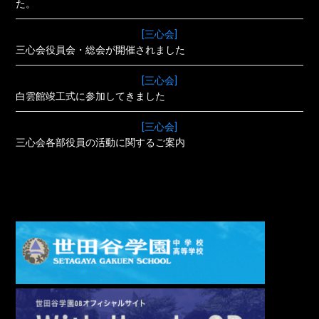
た。
[三心会]
三心会役員会・総会が開催されました
[三心会]
白雲館竣工式に参加してきました
[三心会]
三心会各部役員の活動に関するご案内