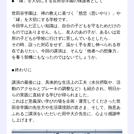
■ 「縁」を大切にする世田谷学園の保護者として
世田谷学園は、禅の教えに基づく「慈悲（思いやり）」や
「縁」を大切にする学校です。
今回学んだ正しい知識は、自分の子どもを守るためだけの
ものではありません。もし、友人のあの子が、あるいは近
所の子どもが学校に行けずに苦しんでいるとしたら…
その時、誤った対応をせず、温かく手を差し伸べられる存
在でありたい。今回の講演は、そんな「他者への想像力」
を養う契機にもなったのではないでしょうか。
■ 終わりに
講演の最後には、具体的な生活上の工夫（水分摂取や、活
動のアクセルとブレーキの調整など）も紹介され、明日か
らの実践に直結する学びが得られました。
これほど意義深い学びの場を企画・運営してくださった世
田谷学園の先生方や生活環境部の皆さま、そして、熱意あ
ふれるご講演をいただいた田中大介先生に、心より感謝申
し上げます。