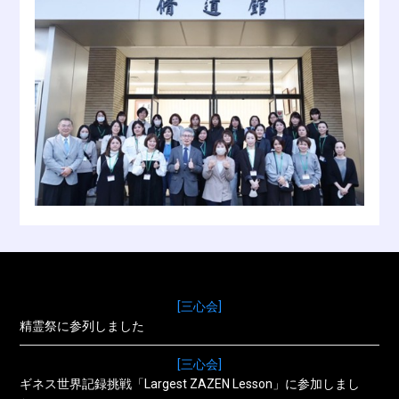
[三心会]
精霊祭に参列しました
[三心会]
ギネス世界記録挑戦「Largest ZAZEN Lesson」に参加しまし