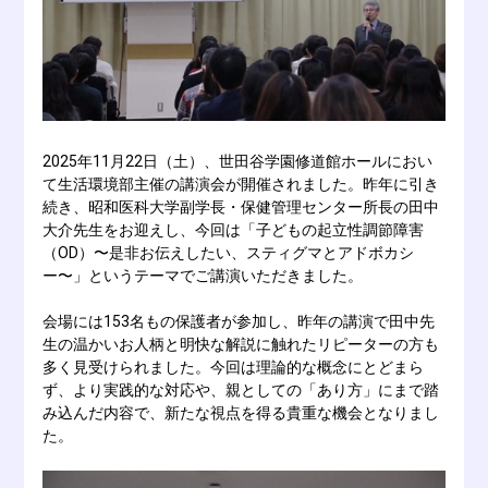
2025年11月22日（土）、世田谷学園修道館ホールにおい
て生活環境部主催の講演会が開催されました。昨年に引き
続き、昭和医科大学副学長・保健管理センター所長の田中
大介先生をお迎えし、今回は「子どもの起立性調節障害
（OD）〜是非お伝えしたい、スティグマとアドボカシ
ー〜」というテーマでご講演いただきました。
会場には153名もの保護者が参加し、昨年の講演で田中先
生の温かいお人柄と明快な解説に触れたリピーターの方も
多く見受けられました。今回は理論的な概念にとどまら
ず、より実践的な対応や、親としての「あり方」にまで踏
み込んだ内容で、新たな視点を得る貴重な機会となりまし
た。