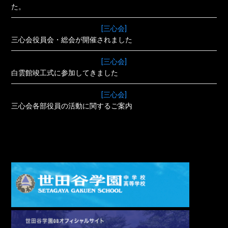
た。
[三心会]
三心会役員会・総会が開催されました
[三心会]
白雲館竣工式に参加してきました
[三心会]
三心会各部役員の活動に関するご案内